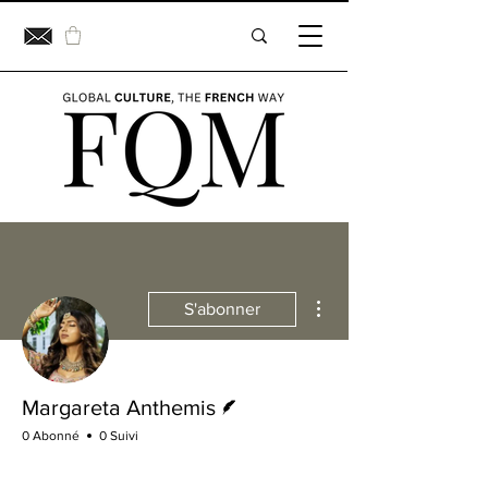
Plus d'actions
S'abonner
Écrivain
Margareta Anthemis
0 Abonné
0 Suivi