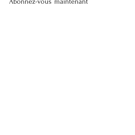
Abonnez-vous maintenant
pour recevoir des mises à
jour hebdomadaires sur la
culture, le style de vie,
l'actualité de la mode et
des interviews exclusives
de FQM. Restez informé et
embellissez votre boîte
mail !
Soumettez votre e-mail ici
S'ABONNER