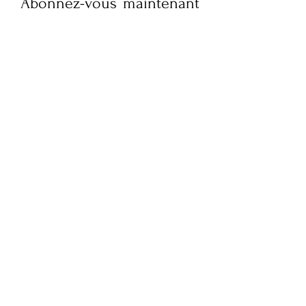
Abonnez-vous maintenant
pour recevoir des mises à
jour hebdomadaires sur la
culture, le style de vie,
l'actualité de la mode et
des interviews exclusives
de FQM. Restez informé et
embellissez votre boîte
mail !
Soumettez votre e-mail ici
S'ABONNER