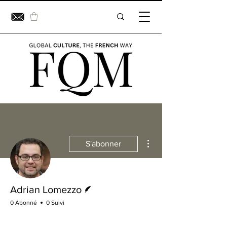
Plus d'actions
S'abonner
Écrivain
Adrian Lomezzo
0 Abonné
0 Suivi