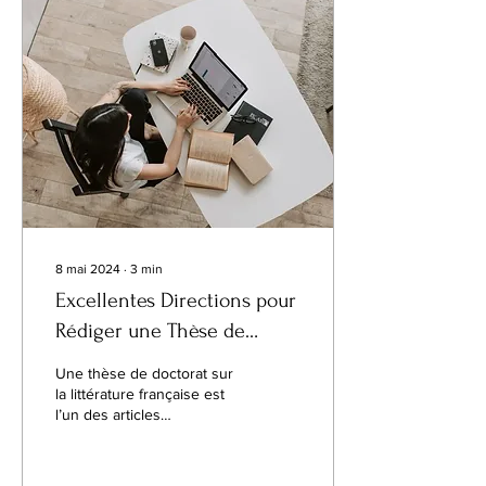
8 mai 2024
∙
3
min
Excellentes Directions pour
Rédiger une Thèse de
Doctorat en Littérature
Une thèse de doctorat sur
Française
la littérature française est
l’un des articles
académiques les plus
passionnants que vous
puissiez écrire.