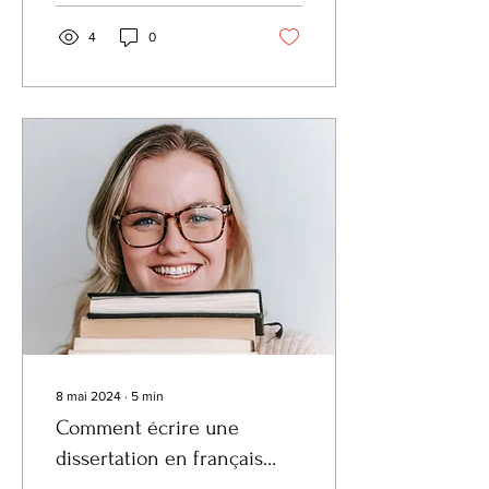
4
0
8 mai 2024
∙
5
min
Comment écrire une
dissertation en français
sans se faire passer pour un