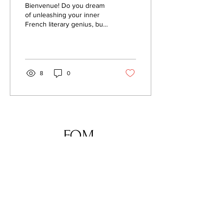
Bienvenue! Do you dream
étranger
of unleashing your inner
French literary genius, but
worry that your writing
might inadvertently reveal...
8
0
FQM
BLOG
À PROPOS
CONTACT