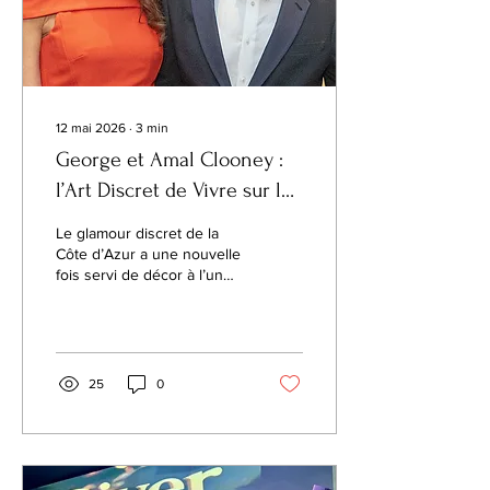
émotionnelle. Le film de
Netflix, Voicemails for...
12 mai 2026
∙
3
min
George et Amal Clooney :
l’Art Discret de Vivre sur la
Riviera
Le glamour discret de la
Côte d’Azur a une nouvelle
fois servi de décor à l’un
des couples les plus
élégants au monde. Cette
semaine, George Clooney
et Amal Clooney ont été
aperçus à Saint-Tropez
25
0
alors qu’ils célébraient le
65e anniversaire de
l’acteur dans le plus pur
esprit de la Riviera — entre
le port, un déjeuner en