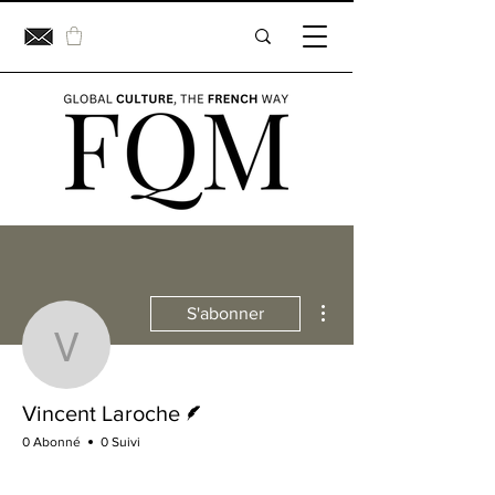
Plus d'actions
S'abonner
Vincent Laroche
Écrivain
Vincent Laroche
0 Abonné
0 Suivi