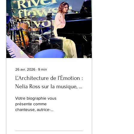
bord de mer et une
escapade en bateau sur la
Méditerranée. Selon
plusieurs médias
internationaux, le couple a
été vu se promenant main
dans la main près du port
avant de...
26 avr. 2026
∙
9
min
L’Architecture de l’Émotion :
Nelia Ross sur la musique, la
mémoire et le sens
Votre biographie vous
présente comme
chanteuse, autrice-
compositrice, compositrice,
pianiste, animatrice TV,
productrice et fondatrice
de Biscroma Records LLC.