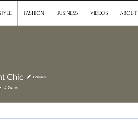
STYLE
FASHION
BUSINESS
VIDEOS
ABOUT
t Chic
Écrivain
hic
0
Suivi