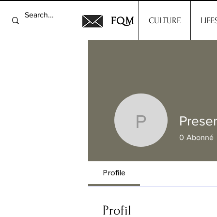
FQM
CULTURE
LIFE
Presen
Present C
0
Abonné
Profile
Profil