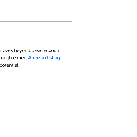
 moves beyond basic account 
hrough expert 
Amazon listing 
potential.