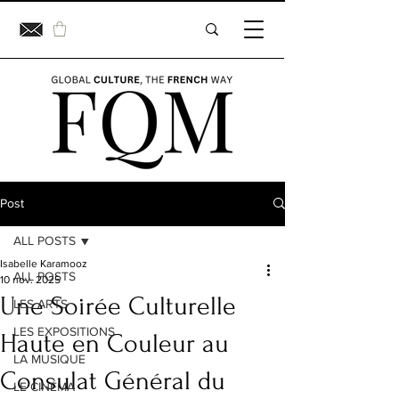
Post
ALL POSTS
Isabelle Karamooz
ALL POSTS
10 nov. 2025
Une Soirée Culturelle
LES ARTS
LES EXPOSITIONS
Haute en Couleur au
LA MUSIQUE
Consulat Général du
LE CINÉMA