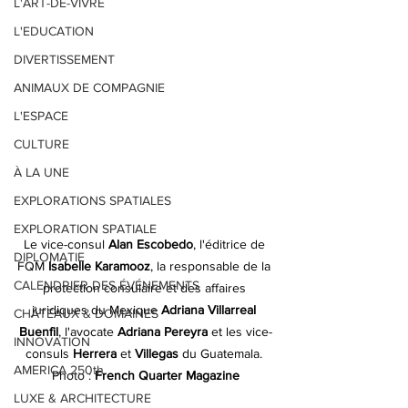
L'ART-DE-VIVRE
L'EDUCATION
DIVERTISSEMENT
ANIMAUX DE COMPAGNIE
L'ESPACE
CULTURE
À LA UNE
EXPLORATIONS SPATIALES
EXPLORATION SPATIALE
Le vice-consul 
Alan Escobedo
, l'éditrice de 
DIPLOMATIE
FQM
 Isabelle Karamooz
, la responsable de 
la 
CALENDRIER DES ÉVÉNEMENTS
protection consulaire et des affaires 
juridiques du Mexique 
Adriana Villarreal 
CHÂTEAUX & DOMAINES
Buenfil
, l'avocate 
Adriana Pereyra 
et 
les vice-
INNOVATION
consuls 
Herrera 
et 
Villegas 
du Guatemala
. 
AMERICA 250th
Photo : 
French Quarter Magazine
LUXE & ARCHITECTURE