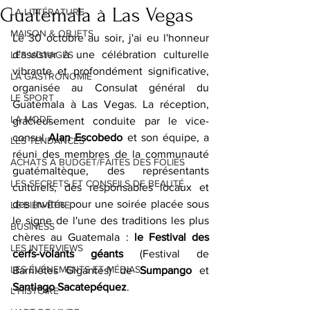
Guatemala à Las Vegas
LA LITTÉRATURE
MAISON & OBJETS
Le 30 octobre au soir, j'ai eu l'honneur 
d'assister à une célébration culturelle 
LES VOYAGES
vibrante et profondément significative, 
LA GASTRONOMIE
organisée au Consulat général du 
LE SPORT
Guatemala à Las Vegas. La réception, 
LA MODE
gracieusement conduite par le vice-
consul 
Alan Escobedo 
et son équipe, a 
LES TENDANCES
réuni des membres de la communauté 
ACHATS À BUDGET/FAITES DES FOLIES
guatémaltèque, des représentants 
LES SECRETS ET CONSEILS DE BEAUTÉ
culturels, des responsables locaux et 
des invités pour une soirée placée sous 
LE BIEN-ÊTRE
le signe de l'une des traditions les plus 
BUSINESS
chères au Guatemala : 
le Festival des 
LES INTERVIEWS
cerfs-volants géants 
(Festival de 
LES ÉVÉNEMENTS ET MÉDIAS
Barriletes Gigantes) de 
Sumpango 
et 
Santiago Sacatepéquez
.
L'HISTOIRE