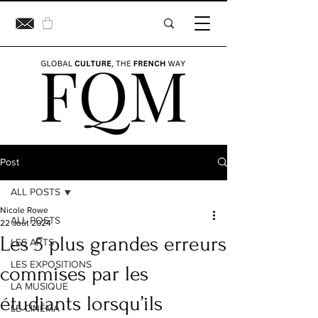
Post
ALL POSTS
Nicole Rowe
ALL POSTS
22 août 2024
Les 5 plus grandes erreurs
LES ARTS
LES EXPOSITIONS
commises par les
LA MUSIQUE
étudiants lorsqu’ils
LE CINÉMA