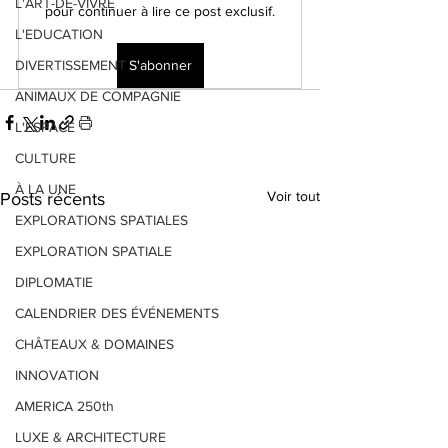
L'ART-DE-VIVRE
pour continuer à lire ce post exclusif.
L'EDUCATION
DIVERTISSEMENT
S'abonner
ANIMAUX DE COMPAGNIE
L'ESPACE
CULTURE
À LA UNE
Voir tout
Posts récents
EXPLORATIONS SPATIALES
EXPLORATION SPATIALE
DIPLOMATIE
CALENDRIER DES ÉVÉNEMENTS
CHÂTEAUX & DOMAINES
INNOVATION
AMERICA 250th
LUXE & ARCHITECTURE