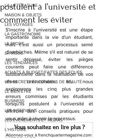
postulent à l’université et
LA LITTÉRATURE
MAISON & OBJETS
comment les éviter
LES VOYAGES
S'inscrire à l'université est une étape 
LA GASTRONOMIE
importante dans la vie d'un étudiant, 
LE SPORT
mais c'est aussi un processus semé 
d'embûches. Même s'il est naturel de se 
LA MODE
sentir dépassé, éviter les pièges 
LES TENDANCES
courants peut faire une différence 
ACHATS À BUDGET/FAITES DES FOLIES
substantielle dans la réalisation de vos 
rêves universitaires. Ici, nous 
LES SECRETS ET CONSEILS DE BEAUTÉ
explorerons les cinq plus grandes 
LE BIEN-ÊTRE
erreurs commises par les étudiants 
BUSINESS
lorsqu'ils postulent à l'université et 
LES INTERVIEWS
offrirons des conseils pratiques pour 
vous aider à réussir le processus.
LES ÉVÉNEMENTS ET MÉDIAS
Vous souhaitez en lire plus ?
L'HISTOIRE
Abonnez-vous à frenchquartermagazine.com 