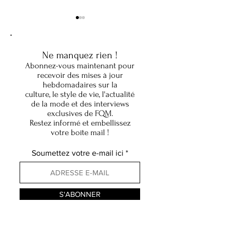
Ne manquez rien !
Abonnez-vous maintenant pour
recevoir des mises à jour
hebdomadaires sur la
culture, le style de vie, l'actualité
Avant même que l'Amérique
Malaisie et États-U
de la mode et des interviews
ne découvre le « soft power,
Renforcer les part
exclusives de FQM.
» Harry Pace le pratiquait
par la diplomatie e
Restez informé et embellissez
déjà
dialogue économi
votre boîte mail !
Soumettez votre e-mail ici
S'ABONNER