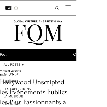
Post
ALL POSTS
Vincent Laroche
ALL POSTS
10 oct. 2025
Hollywood Unscripted :
LES ARTS
LES EXPOSITIONS
les Événements Publics
LA MUSIQUE
les Plus Passionnants à
LE CINÉMA