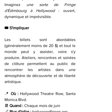
Imaginez 
une sorte de Fringe 
d'Édimbourg à Hollywood
 : ouvert, 
dynamique et imprévisible.
🎟️ 
S'impliquer
Les billets sont abordables 
(généralement moins de 20 $) et tout le 
monde peut y assister, voire s'y 
produire. Ateliers, rencontres et soirées 
de clôture permettent au public de 
rencontrer les artistes dans une 
atmosphère de découverte et de liberté 
artistique.
📍 
Où : 
Hollywood Theatre Row, Santa 
Monica Blvd. 
📆 
Quand : 
Chaque mois de juin 
🔗 
Plus d'infos :
hollywoodfringe.org