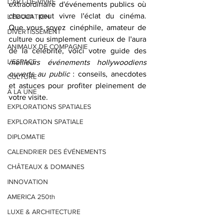
L'ART-DE-VIVRE
extraordinaire d'événements publics où 
chacun peut vivre l'éclat du cinéma. 
L'EDUCATION
Que vous soyez cinéphile, amateur de 
DIVERTISSEMENT
culture ou simplement curieux de l'aura 
ANIMAUX DE COMPAGNIE
de la célébrité, voici votre guide des 
L'ESPACE
meilleurs événements hollywoodiens 
ouverts au public
 : conseils, anecdotes 
CULTURE
et astuces pour profiter pleinement de 
À LA UNE
votre visite.
EXPLORATIONS SPATIALES
EXPLORATION SPATIALE
DIPLOMATIE
CALENDRIER DES ÉVÉNEMENTS
CHÂTEAUX & DOMAINES
INNOVATION
AMERICA 250th
LUXE & ARCHITECTURE