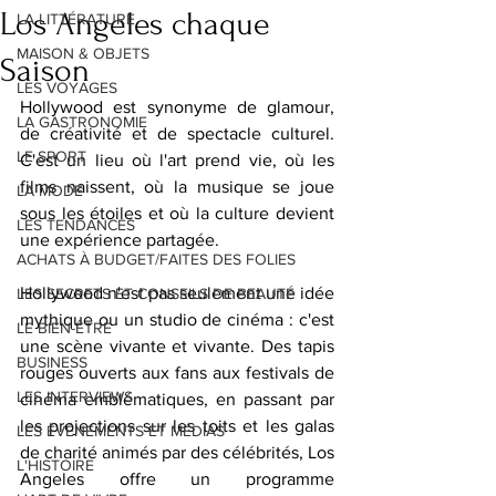
Los Angeles chaque
LA LITTÉRATURE
MAISON & OBJETS
Saison
LES VOYAGES
Hollywood est synonyme de glamour, 
LA GASTRONOMIE
de créativité et de spectacle culturel. 
LE SPORT
C'est un lieu où l'art prend vie, où les 
films naissent, où la musique se joue 
LA MODE
sous les étoiles et où la culture devient 
LES TENDANCES
une expérience partagée.
ACHATS À BUDGET/FAITES DES FOLIES
Hollywood n'est pas seulement une idée 
LES SECRETS ET CONSEILS DE BEAUTÉ
mythique ou un studio de cinéma : c'est 
LE BIEN-ÊTRE
une scène vivante et vivante. Des tapis 
BUSINESS
rouges ouverts aux fans aux festivals de 
LES INTERVIEWS
cinéma emblématiques, en passant par 
les projections sur les toits et les galas 
LES ÉVÉNEMENTS ET MÉDIAS
de charité animés par des célébrités, Los 
L'HISTOIRE
Angeles offre un programme 