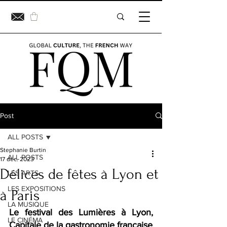
Post
ALL POSTS
Stephanie Burtin
ALL POSTS
17 déc. 2023
Délices de fêtes à Lyon et
LES ARTS
LES EXPOSITIONS
à Paris
LA MUSIQUE
Le festival des Lumières à Lyon, 
LE CINÉMA
Capitale de la gastronomie française