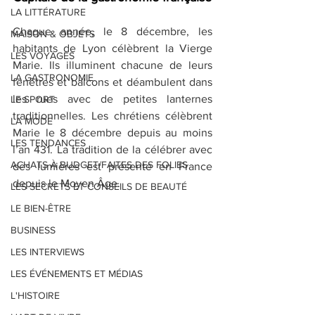
LA LITTÉRATURE
Chaque année, le 8 décembre, les 
MAISON & OBJETS
habitants de Lyon célèbrent la Vierge 
LES VOYAGES
Marie. Ils illuminent chacune de leurs 
LA GASTRONOMIE
fenêtres et balcons et déambulent dans 
les rues avec de petites lanternes 
LE SPORT
traditionnelles. Les chrétiens célèbrent 
LA MODE
Marie le 8 décembre depuis au moins 
LES TENDANCES
l’an 431. La tradition de la célébrer avec 
ACHATS À BUDGET/FAITES DES FOLIES
des lumières est présente en France 
depuis le Moyen Âge.
LES SECRETS ET CONSEILS DE BEAUTÉ
LE BIEN-ÊTRE
BUSINESS
LES INTERVIEWS
LES ÉVÉNEMENTS ET MÉDIAS
L'HISTOIRE