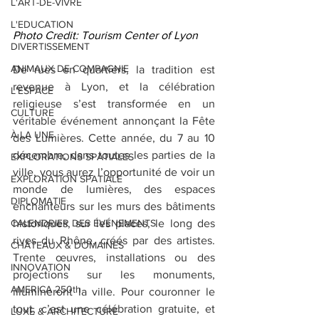
L'ART-DE-VIVRE
L'EDUCATION
Photo Credit: Tourism Center of Lyon
DIVERTISSEMENT
ANIMAUX DE COMPAGNIE
De rues en quartiers, la tradition est 
revenue à Lyon, et la célébration 
L'ESPACE
religieuse s’est transformée en un 
CULTURE
véritable événement annonçant la Fête 
À LA UNE
des Lumières. Cette année, du 7 au 10 
décembre, dans toutes les parties de la 
EXPLORATIONS SPATIALES
ville, vous aurez l’opportunité de voir un 
EXPLORATION SPATIALE
monde de lumières, des espaces 
DIPLOMATIE
enchanteurs sur les murs des bâtiments 
CALENDRIER DES ÉVÉNEMENTS
historiques, sur les places, le long des 
rives du Rhône, créés par des artistes. 
CHÂTEAUX & DOMAINES
Trente œuvres, installations ou des 
INNOVATION
projections sur les monuments, 
AMERICA 250th
illumineront la ville. Pour couronner le 
tout, c’est une célébration gratuite, et 
LUXE & ARCHITECTURE