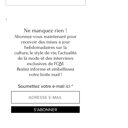
à l'intérieur du nouveau
Sphere était bien 
musée National Geographic
simple concert. C'
de l'exploration à
véritable machine
Washington
remonter le temps
Ne manquez rien !
Abonnez-vous maintenant pour
recevoir des mises à jour
hebdomadaires sur la
culture, le style de vie, l'actualité
de la mode et des interviews
exclusives de FQM.
Restez informé et embellissez
votre boîte mail !
Soumettez votre e-mail ici
S'ABONNER