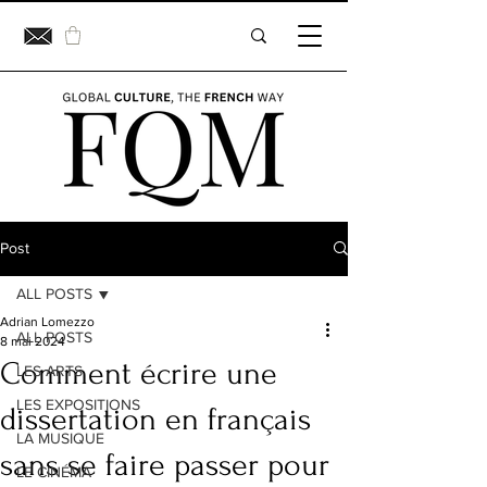
Post
ALL POSTS
Adrian Lomezzo
ALL POSTS
8 mai 2024
Comment écrire une
LES ARTS
LES EXPOSITIONS
dissertation en français
LA MUSIQUE
sans se faire passer pour
LE CINÉMA