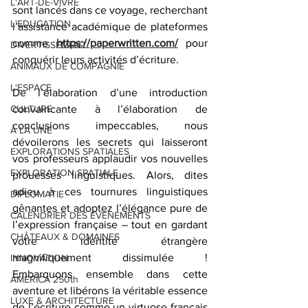
L'ART-DE-VIVRE
sont lancés dans ce voyage, recherchant 
L'EDUCATION
l’assistance académique de plateformes 
comme 
https://paperwritten.com/
 pour 
DIVERTISSEMENT
conquérir leurs activités d’écriture.
ANIMAUX DE COMPAGNIE
L'ESPACE
De l’élaboration d’une introduction 
CULTURE
convaincante à l’élaboration de 
conclusions impeccables, nous 
À LA UNE
dévoilerons les secrets qui laisseront 
EXPLORATIONS SPATIALES
vos professeurs applaudir vos nouvelles 
EXPLORATION SPATIALE
prouesses linguistiques. Alors, dites 
adieu à ces tournures linguistiques 
DIPLOMATIE
gênantes et adoptez l’élégance pure de 
CALENDRIER DES ÉVÉNEMENTS
l’expression française – tout en gardant 
CHÂTEAUX & DOMAINES
votre identité étrangère 
magnifiquement dissimulée ! 
INNOVATION
Embarquons ensemble dans cette 
AMERICA 250th
aventure et libérons la véritable essence 
LUXE & ARCHITECTURE
de l’écriture comme un virtuose français 