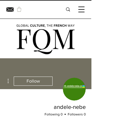
ions
Follow
andele-nebe
0 Following
0 Followers