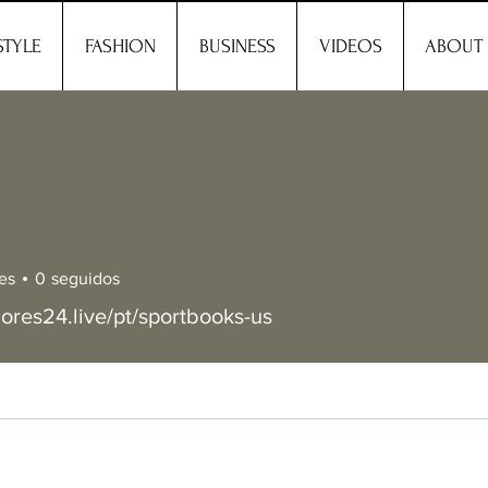
STYLE
FASHION
BUSINESS
VIDEOS
ABOUT
es
0
seguidos
cores24.live/pt/sportbooks-us