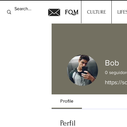
FQM
CULTURE
LIFE
Bob
0
seguidor
https://s
Profile
Perfil