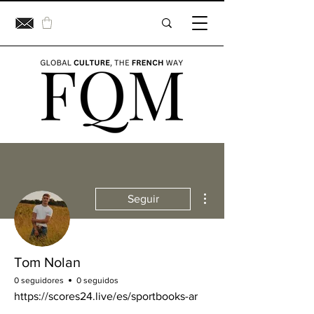
Más acciones
Seguir
Tom Nolan
0 seguidores
0 seguidos
https://scores24.live/es/sportbooks-ar