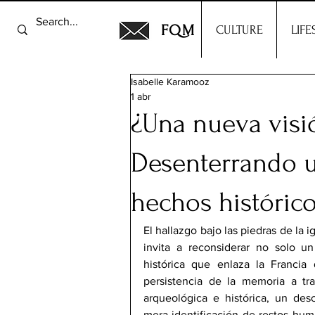
FQM
CULTURE
LIFE
Isabelle Karamooz
1 abr
¿Una nueva visi
Desenterrando u
hechos históricos
El hallazgo bajo las piedras de la i
invita a reconsiderar no solo un 
histórica que enlaza la Francia d
persistencia de la memoria a tra
arqueológica e histórica, un desc
mera identificación de restos huma