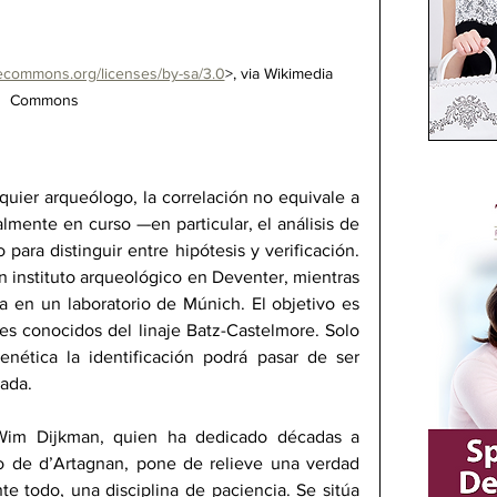
ivecommons.org/licenses/by-sa/3.0
>, via Wikimedia 
Commons
uier arqueólogo, la correlación no equivale a 
almente en curso —en particular, el análisis de 
ara distinguir entre hipótesis y verificación. 
n instituto arqueológico en Deventer, mientras 
a en un laboratorio de Múnich. El objetivo es 
s conocidos del linaje Batz-Castelmore. Solo 
nética la identificación podrá pasar de ser 
ada.
im Dijkman, quien ha dedicado décadas a 
to de d’Artagnan, pone de relieve una verdad 
te todo, una disciplina de paciencia. Se sitúa 