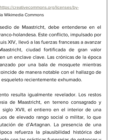
https://creativecommons.org/licenses/by-
via Wikimedia Commons
sedio de Maastricht, debe entenderse en el 
ranco-holandesa. Este conflicto, impulsado por 
is XIV, llevó a las fuerzas francesas a avanzar 
astricht, ciudad fortificada de gran valor 
 en un enclave clave. Las crónicas de la época 
canzado por una bala de mosquete mientras 
 coincide de manera notable con el hallazgo de 
el esqueleto recientemente 
exhumado.
to resulta igualmente revelador. Los restos 
sia de Maastricht, en terreno consagrado y 
 siglo XVII, el entierro en el interior de una 
uos de elevado rango social o militar, lo que 
utación de d’Artagnan. La presencia de una 
ca refuerza la plausibilidad histórica del 
rde con las prácticas funerarias de entonces y 