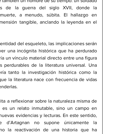
ue también un hombre de su tiempo: un soldado 
s de la guerra del siglo XVII, donde la 
 muerte, a menudo, súbita. El hallazgo en 
mensión tangible, anclando la leyenda en el 
dentidad del esqueleto, las implicaciones serán 
lver una incógnita histórica que ha perdurado 
ía un vínculo material directo entre una figura 
perdurables de la literatura universal. Una 
ía tanto la investigación histórica como la 
ue la literatura nace con frecuencia de vidas 
enderlas.
vita a reflexionar sobre la naturaleza misma de 
o es un relato inmutable, sino un campo en 
uevas evidencias y lecturas. En este sentido, 
de d’Artagnan no supone únicamente la 
no la reactivación de una historia que ha 