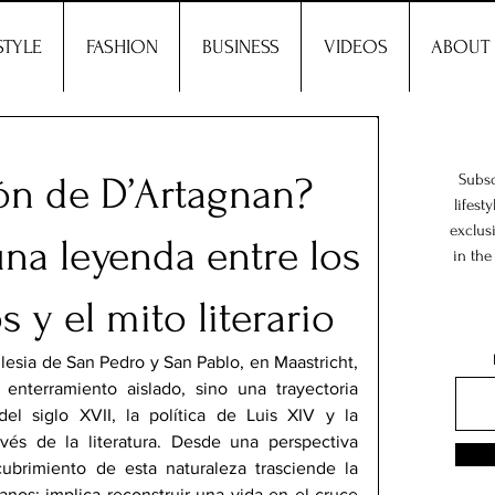
STYLE
FASHION
BUSINESS
VIDEOS
ABOUT
ón de D’Artagnan?
Subsc
lifest
exclus
na leyenda entre los
in the
 y el mito literario
glesia de San Pedro y San Pablo, en Maastricht, 
enterramiento aislado, sino una trayectoria 
el siglo XVII, la política de Luis XIV y la 
vés de la literatura. Desde una perspectiva 
ubrimiento de esta naturaleza trasciende la 
nos: implica reconstruir una vida en el cruce 