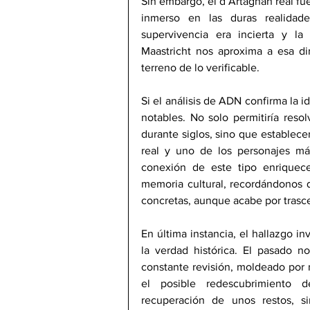
Sin embargo, el d’Artagnan real f
inmerso en las duras realidade
supervivencia era incierta y la
Maastricht nos aproxima a esa di
terreno de lo verificable.
Si el análisis de ADN confirma la i
notables. No solo permitiría reso
durante siglos, sino que establecer
real y uno de los personajes más 
conexión de este tipo enriquecer
memoria cultural, recordándonos q
concretas, aunque acabe por 
trasc
En última instancia, el hallazgo in
la verdad histórica. El pasado n
constante revisión, moldeado por n
el posible redescubrimiento 
recuperación de unos restos, si