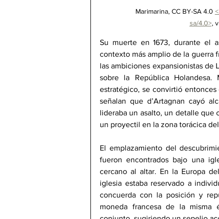
Marimarina, CC BY-SA 4.0 
<
sa/4.0>
, 
Su muerte en 1673, durante el a
contexto más amplio de la guerra f
las ambiciones expansionistas de Lu
sobre la República Holandesa. Ma
estratégico, se convirtió entonces
señalan que d’Artagnan cayó al
lideraba un asalto, un detalle que
un proyectil en la zona torácica d
El emplazamiento del descubrimien
fueron encontrados bajo una igle
cercano al altar. En la Europa del
iglesia estaba reservado a individ
concuerda con la posición y rep
moneda francesa de la misma épo
conjunto, sugiriendo un sepelio aco