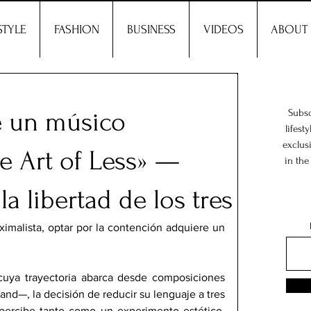
STYLE
FASHION
BUSINESS
VIDEOS
ABOUT
 un músico
Subsc
lifest
exclus
e Art of Less» —
in the
a libertad de los tres
imalista, optar por la contención adquiere un 
uya trayectoria abarca desde composiciones 
and—, la decisión de reducir su lenguaje a tres 
percibe tanto como un experimento estético, 