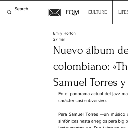
FQM
CULTURE
LIFE
Emily Horton
27 mar
Nuevo álbum de
colombiano: «Th
Samuel Torres y l
En el panorama actual del jazz max
carácter casi subversivo.
Para Samuel Torres —un músico c
sinfónicas hasta arreglos para big b
instrumentos en 
Trio Libre
 no se 