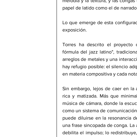
melodía y la textura, y las conga
papel de latido como el de narrado
Lo que emerge de esta configuraci
exposición.
Torres ha descrito el proyecto 
fórmula del jazz latino", tradicio
arreglos de metales y una interacc
hay refugio posible: el silencio adq
en materia compositiva y cada nota
Sin embargo, lejos de caer en la 
rica y matizada. Más que minimali
música de cámara, donde la escucha
como un sistema de comunicación c
puede diluirse en la resonancia d
una frase sincopada de conga. La a
debilita el impulso; lo redistribuy