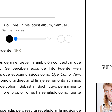
Trio Libre: In his latest album, Samuel Torres explores the power of just three instruments
Samuel Torres
3:32
Fuente: 
NPR
es dejan entrever la ambición conceptual que 
SUP
ad. Se perciben ecos de Tito Puente —en 
cos que evocan clásicos como 
Oye Como Va
—, 
mo cita directa. El linaje se remonta aún más 
al de Johann Sebastian Bach, cuyo pensamiento 
ismo el propio Torres ha señalado como fuente 
perada, pero resulta reveladora: la música de 