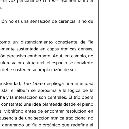
s —la voz personal de Torres— asumen tanto el 
r.
ón no es una sensación de carencia, sino de 
como un distanciamiento consciente de “la 
nalmente sustentada en capas rítmicas densas, 
ión percusiva exuberante. Aquí, en cambio, no 
uiere valor estructural, el espacio se convierte 
 debe sostener su propia razón de ser.
austeridad, 
Trio Libre
 despliega una intimidad 
sta, el álbum se aproxima a la lógica de la 
 y la interacción son centrales. El trío opera 
onstante: una idea planteada desde el piano 
el vibráfono antes de encontrar resolución en 
usencia de una sección rítmica tradicional no 
e, generando un flujo orgánico que redefine el 