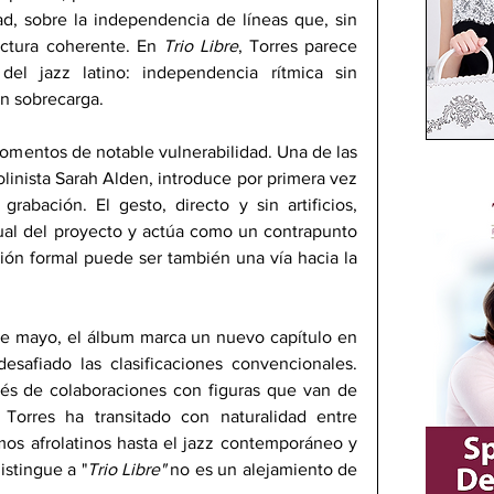
ad, sobre la independencia de líneas que, sin 
ctura coherente. En 
Trio Libre
, Torres parece 
del jazz latino: independencia rítmica sin 
n 
sobrecarga.
omentos de notable vulnerabilidad. Una de las 
olinista Sarah Alden, introduce por primera vez 
rabación. El gesto, directo y sin artificios, 
al del proyecto y actúa como un contrapunto 
ión formal puede ser también una vía hacia la 
 de mayo, el álbum marca un nuevo capítulo en 
safiado las clasificaciones convencionales. 
és de colaboraciones con figuras que van de 
Torres ha transitado con naturalidad entre 
tmos afrolatinos hasta el jazz contemporáneo y 
istingue a "
Trio Libre"
 no es un alejamiento de 