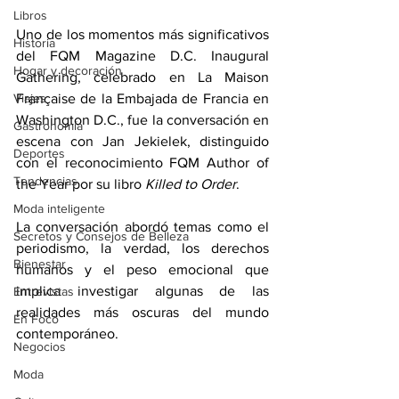
Libros
Uno de los momentos más significativos 
Historia
del FQM Magazine D.C. Inaugural 
Hogar y decoración
Gathering, celebrado en La Maison 
Viajes
Française de la Embajada de Francia en 
Washington D.C., fue la conversación en 
Gastronomía
escena con Jan Jekielek, distinguido 
Deportes
con el reconocimiento FQM Author of 
Tendencias
the Year por su libro 
Killed to Order
.
Moda inteligente
La conversación abordó temas como el 
Secretos y Consejos de Belleza
periodismo, la verdad, los derechos 
Bienestar
humanos y el peso emocional que 
implica investigar algunas de las 
Entrevistas
realidades más oscuras del mundo 
En Foco
contemporáneo. 
Negocios
Moda