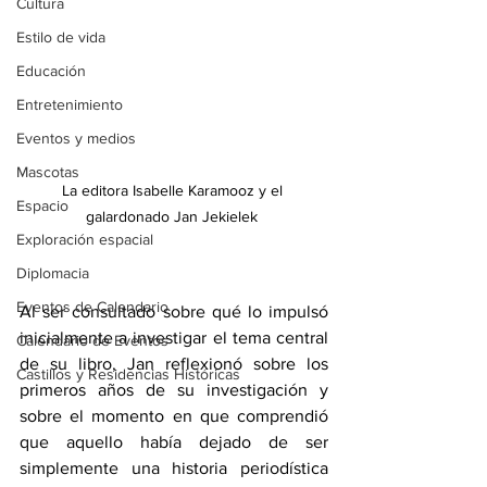
Cultura
Estilo de vida
Educación
Entretenimiento
Eventos y medios
Mascotas
La editora Isabelle Karamooz y el 
Espacio
galardonado Jan Jekielek 
Exploración espacial
Diplomacia
Eventos de Calendario
Al ser consultado sobre qué lo impulsó 
inicialmente a investigar el tema central 
Calendario de Eventos
de su libro, Jan reflexionó sobre los 
Castillos y Residencias Históricas
primeros años de su investigación y 
sobre el momento en que comprendió 
que aquello había dejado de ser 
simplemente una historia periodística 