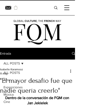
Entrada
ALL POSTS
Isabelle Karamooz
ALL POSTS
11 may
"El mayor desafío fue que
Arte
Exposiciones
nadie quería creerlo"
Música
Dentro de la conversación de FQM con 
Cine
Jan Jekielek